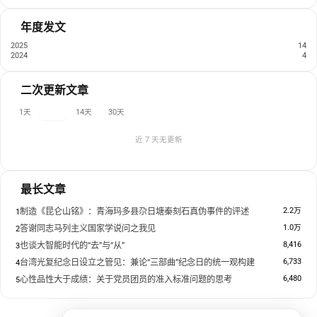
年度发文
2025
14
2024
4
二次更新文章
1天
7天
14天
30天
近 7 天无更新
最长文章
2.2万
制造《昆仑山铭》：青海玛多县尕日塘秦刻石真伪事件的评述
1
1.0万
答谢同志马列主义国家学说问之我见
2
8,416
也谈大智能时代的“去”与“从”
3
6,733
台湾光复纪念日设立之管见：兼论“三部曲”纪念日的统一观构建
4
6,480
心性品性大于成绩：关于党员团员的准入标准问题的思考
5