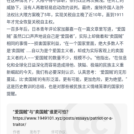
在这种情况下，大隈不得不辞职，条约改正再次搁浅。在死亡的
威胁下，没有人再敢轻易启动改约谈判。最终，废除外国人治外
法权比大隈方案晚了5年，实现关税自主晚了近10年，直到1911
年才完全恢复关税自主权。
一百多年后，日本青年评论家加藤嘉一在一篇文章里写道，“爱国
贼” 虽然口口声声地说自己是“爱国者”，实际上却做着和“卖国贼”
相同的事情——损害国家利益，“在一个国家里面，绝大多数人不
是‘卖国贼’ ……自以为是个爱国主义者，却成为实际客观上的卖国
主义者的人——‘爱国贼’的数量不少，规模不小。”他指出，“在信息
化和全球化日益深化而容易造成排他、狭隘、极端的民族主义重
新崛起的今天，我们有必要深刻认识、认真思考： ‘爱国贼’的无形
蔓延，比‘卖国贼’的有形泛滥，更有可能，更加危险，更为绝望。”
这是历史教训的总结，也是对那些被民族主义情绪笼罩的国家的
提醒。
“爱国贼”与“卖国贼”谁更可怕？
https://www.1949101.xyz/posts/essays/patriot-or-a-
traitor/
作者
发布于
许可协议