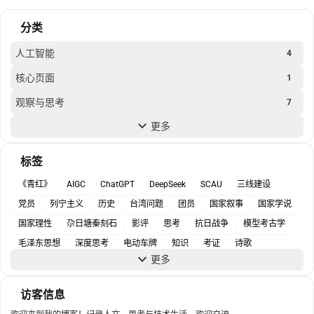
分类
人工智能
4
核心页面
1
观察与思考
7
更多
随笔
4
马克思主义
2
标签
《青红》
AIGC
ChatGPT
DeepSeek
SCAU
三线建设
党员
列宁主义
历史
台湾问题
团员
国家叙事
国家学说
国家理性
尕日塘秦刻石
影评
思考
抗日战争
模型考古学
毛泽东思想
深度思考
电动车牌
知识
考证
诗歌
更多
资助政策
马克思主义
访客信息