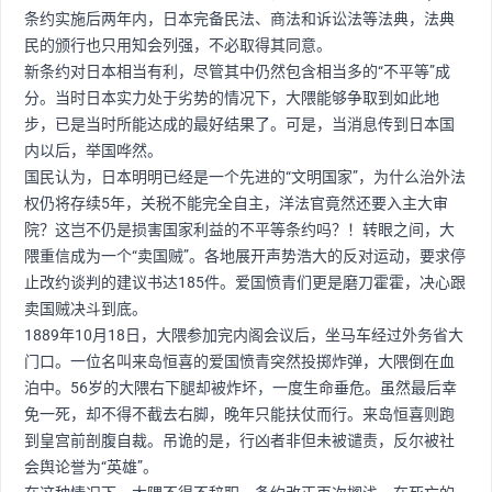
条约实施后两年内，日本完备民法、商法和诉讼法等法典，法典
民的颁行也只用知会列强，不必取得其同意。
新条约对日本相当有利，尽管其中仍然包含相当多的“不平等”成
分。当时日本实力处于劣势的情况下，大隈能够争取到如此地
步，已是当时所能达成的最好结果了。可是，当消息传到日本国
内以后，举国哗然。
国民认为，日本明明已经是一个先进的“文明国家”，为什么治外法
权仍将存续5年，关税不能完全自主，洋法官竟然还要入主大审
院？这岂不仍是损害国家利益的不平等条约吗？！转眼之间，大
隈重信成为一个“卖国贼”。各地展开声势浩大的反对运动，要求停
止改约谈判的建议书达185件。爱国愤青们更是磨刀霍霍，决心跟
卖国贼决斗到底。
1889年10月18日，大隈参加完内阁会议后，坐马车经过外务省大
门口。一位名叫来岛恒喜的爱国愤青突然投掷炸弹，大隈倒在血
泊中。56岁的大隈右下腿却被炸坏，一度生命垂危。虽然最后幸
免一死，却不得不截去右脚，晚年只能扶仗而行。来岛恒喜则跑
到皇宫前剖腹自裁。吊诡的是，行凶者非但未被谴责，反尔被社
会舆论誉为“英雄”。