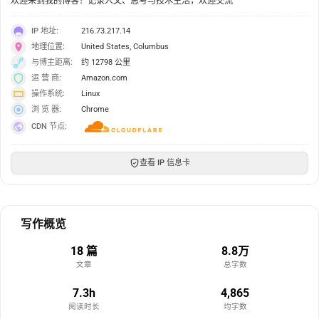
欢迎来到我的博客！记录人文、思考与技术生活，欢迎交流
IP 地址:
216.73.217.14
地理位置:
United States, Columbus
与博主距离:
约 12798 公里
运 营 商:
Amazon.com
操作系统:
Linux
浏 览 器:
Chrome
CDN 节点:
查看 IP 信息卡
写作概览
18 篇
8.8万
文章
总字数
7.3h
4,865
阅读时长
均字数