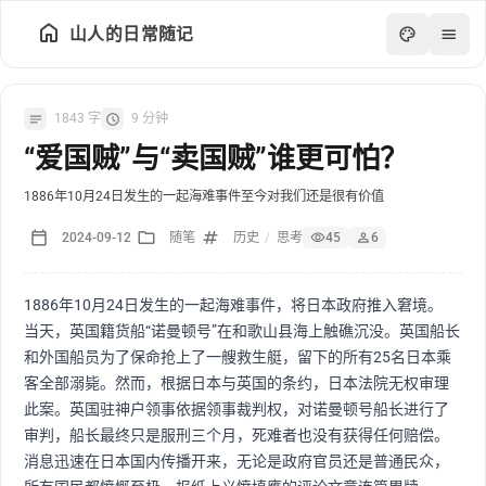
山人的日常随记
1843 字
9 分钟
“爱国贼”与“卖国贼”谁更可怕？
1886年10月24日发生的一起海难事件至今对我们还是很有价值
2024-09-12
随笔
历史
/
思考
45
6
1886年10月24日发生的一起海难事件，将日本政府推入窘境。
当天，英国籍货船“诺曼顿号”在和歌山县海上触礁沉没。英国船长
和外国船员为了保命抢上了一艘救生艇，留下的所有25名日本乘
客全部溺毙。然而，根据日本与英国的条约，日本法院无权审理
数据
此案。英国驻神户领事依据领事裁判权，对诺曼顿号船长进行了
统计
审判，船长最终只是服刑三个月，死难者也没有获得任何赔偿。
消息迅速在日本国内传播开来，无论是政府官员还是普通民众，
状态