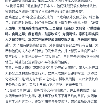
所有国民都愤慨至极，报纸上义愤填膺的评论文章连篇累牍。
“诺曼顿号事件”彻底激怒了日本人，他们强烈要求废除治外法权，
愤怒的公众舆论也转向了日本正在进行的“鹿鸣馆外交”。
鹿鸣馆是日本3年之前建造完成的一个政府级外交俱乐部，耗资甚
巨，前后历时数载。时任外务卿的井上馨在开业典礼上说：
“友谊
无国境，为加深感情而设本场……吾辈借《诗经》之句名（“呦呦鹿
鸣，食野之苹；我有嘉宾，鼓瑟吹笙”）为鹿鸣馆，意即彰显各国
人之调和交际，本馆若亦同样能成调和交际之事，乃吾辈所期所
望”
。为了招待欧美高级官员，外务省经常在这里举行有首相、大
臣和他们的夫人小姐们参加的晚会舞会。井上馨要以此向西洋外
交官证明，日本已经是一个“文明国家”，与世界先进国家立于同等
地位，希望借此达到修改不平等条约的目的。
可是，外国人讽刺“鹿鸣馆外交”是“公开的大闹剧”，国人也批评其
为骄奢淫逸的国家颓废行为。媒体人陆羯南尖锐地指出，这种欧
化做法不过是“尽力讨外国人之欢心，博取其同情，以此来使其应
诺条约之改正”，实际上与国力不相匹配，更毫无效用。
“诺曼顿号事件”后，鹿鸣馆外交在彻底破产，井上馨也黯然下台，
大隈重信继任外务卿，承担起了修改不平等条约的重任。大隈年
青时学习西方文化，维新初期参与外交谈判，曾经成功处理过棘