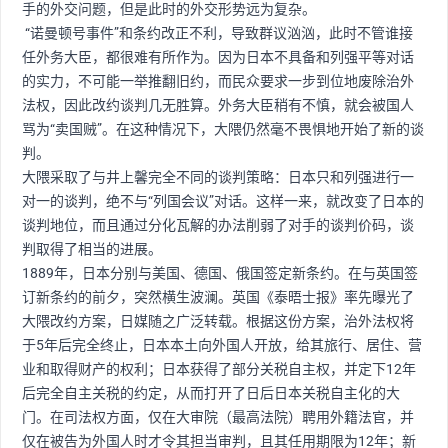
手的外交问题，但是此时的外交形势远为复杂。
“诺曼顿号事件”和条约改正不利，导致群议汹汹，此时不管谁接
任外务大臣，都很难有所作为。因为日本不具备和列强平等对话
的实力，不可能一举推翻旧约，而民众要求一步到位地废除治外
法权，因此改约谈判几无胜算。外务大臣稍有不慎，就会被国人
骂为“卖国贼”。在这种情况下，大隈仍然毫不畏惧地开始了新的谈
判。
大隈采取了与井上馨完全不同的谈判策略：日本只和列强进行一
对一的谈判，绝不与“列国会议”对话。这样一来，就改变了日本的
谈判地位，而且通过分化瓦解的办法削弱了对手的谈判价码，谈
判取得了相当的进展。
1889年，日本分别与美国、德国、俄国签定新条约。在与英国签
订新条约的前夕，突然横生波澜。英国《泰晤士报》率先曝光了
大隈改约方案，日媒随之广泛转载。根据这份方案，治外法权将
于5年后完全终止，日本本土向外国人开放，给其旅行、居住、营
业和取得财产的权利；日本获得了部分关税自主权，并定下12年
后完全自主关税的约定，从而打开了日后日本关税自主化的大
门。在司法权方面，仅在大审院（最高法院）聘用外籍法官，并
仅在被告为外国人时才令其担当审判，且其任用期限为12年；新