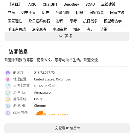
《青红》
AIGC
ChatGPT
DeepSeek
SCAU
三线建设
党员
列宁主义
历史
台湾问题
团员
国家叙事
国家学说
国家理性
尕日塘秦刻石
影评
思考
抗日战争
模型考古学
毛泽东思想
深度思考
电动车牌
知识
考证
诗歌
更多
资助政策
马克思主义
访客信息
欢迎来到我的博客！记录人文、思考与技术生活，欢迎交流
IP 地址:
216.73.217.72
地理位置:
United States, Columbus
与博主距离:
约 12798 公里
运 营 商:
Amazon.com
操作系统:
Linux
浏 览 器:
Chrome
CDN 节点:
查看 IP 信息卡