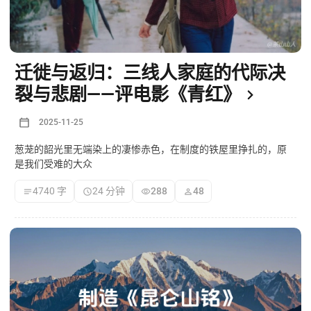
迁徙与返归：三线人家庭的代际决
裂与悲剧——评电影《青红》
2025-11-25
葱茏的韶光里无端染上的凄惨赤色，在制度的铁屋里挣扎的，原
是我们受难的大众
4740 字
24 分钟
288
48