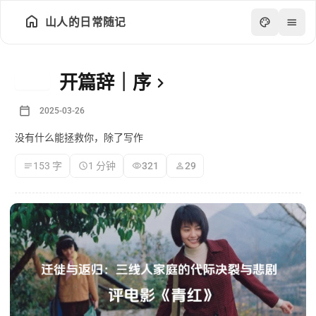
山人的日常随记
山人的日常随记 - 文章列表
开篇辞｜序
置顶
2025-03-26
没有什么能拯救你，除了写作
153 字
1 分钟
321
29
数据
统计
状态