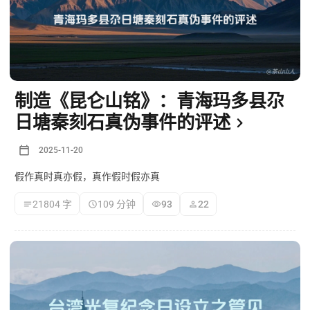
制造《昆仑山铭》：青海玛多县尕
日塘秦刻石真伪事件的评述
2025-11-20
假作真时真亦假，真作假时假亦真
21804 字
109 分钟
93
22