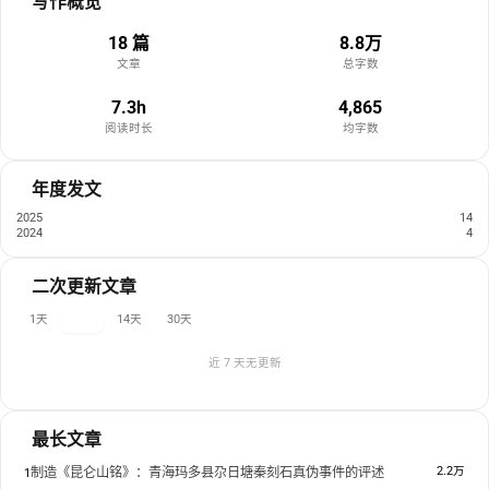
写作概览
18 篇
8.8万
文章
总字数
7.3h
4,865
阅读时长
均字数
年度发文
2025
14
2024
4
二次更新文章
1天
7天
14天
30天
近 7 天无更新
最长文章
2.2万
制造《昆仑山铭》：青海玛多县尕日塘秦刻石真伪事件的评述
1