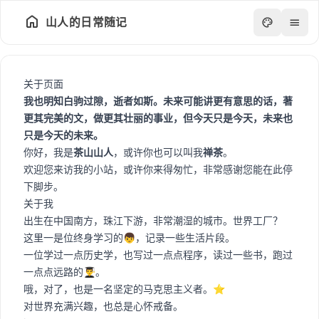
山人的日常随记
关于页面
我也明知白驹过隙，逝者如斯。未来可能讲更有意思的话，著
更其完美的文，做更其壮丽的事业，但今天只是今天，未来也
只是今天的未来。
你好，我是
茶山山人
，或许你也可以叫我
禅茶
。
欢迎您来访我的小站，或许你来得匆忙，非常感谢您能在此停
下脚步。
关于我
出生在中国南方，珠江下游，非常潮湿的城市。世界工厂？
这里一是位终身学习的👦，记录一些生活片段。
一位学过一点历史学，也写过一点点程序，读过一些书，跑过
数据
一点点远路的👨‍🎓。
统计
哦，对了，也是一名坚定的马克思主义者。⭐️
状态
对世界充满兴趣，也总是心怀戒备。