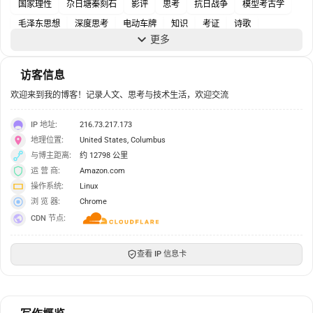
国家理性
尕日塘秦刻石
影评
思考
抗日战争
模型考古学
毛泽东思想
深度思考
电动车牌
知识
考证
诗歌
更多
资助政策
马克思主义
访客信息
欢迎来到我的博客！记录人文、思考与技术生活，欢迎交流
IP 地址:
216.73.217.173
地理位置:
United States, Columbus
与博主距离:
约 12798 公里
运 营 商:
Amazon.com
操作系统:
Linux
浏 览 器:
Chrome
CDN 节点:
查看 IP 信息卡