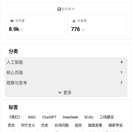
站点统计
浏览量
访客数
8.9k
776
PV
UV
分类
人工智能
4
核心页面
1
观察与思考
7
更多
随笔
4
马克思主义
2
标签
《青红》
AIGC
ChatGPT
DeepSeek
SCAU
三线建设
党员
列宁主义
历史
台湾问题
团员
国家叙事
国家学说