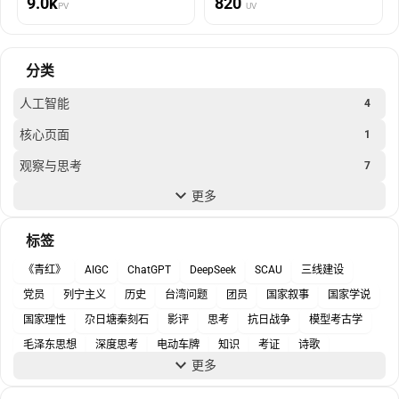
9.0k
820
PV
UV
分类
人工智能
4
核心页面
1
观察与思考
7
更多
随笔
4
马克思主义
2
标签
《青红》
AIGC
ChatGPT
DeepSeek
SCAU
三线建设
党员
列宁主义
历史
台湾问题
团员
国家叙事
国家学说
国家理性
尕日塘秦刻石
影评
思考
抗日战争
模型考古学
毛泽东思想
深度思考
电动车牌
知识
考证
诗歌
更多
资助政策
马克思主义