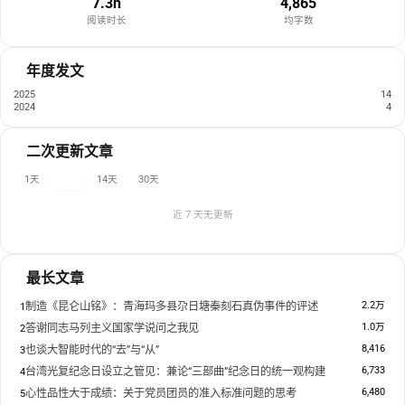
7.3h
4,865
阅读时长
均字数
年度发文
2025
14
2024
4
二次更新文章
1天
7天
14天
30天
近 7 天无更新
最长文章
2.2万
制造《昆仑山铭》：青海玛多县尕日塘秦刻石真伪事件的评述
1
1.0万
答谢同志马列主义国家学说问之我见
2
8,416
也谈大智能时代的“去”与“从”
3
6,733
台湾光复纪念日设立之管见：兼论“三部曲”纪念日的统一观构建
4
6,480
心性品性大于成绩：关于党员团员的准入标准问题的思考
5