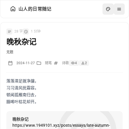
山人的日常随记
28 字
1 分钟
晚秋杂记
无题
2024-11-27
随笔
诗歌
4
2
落落滞足拨净牖，
习习清风抚霜容。
顿闻孤雁南归去，
腼唏叶枯花却开。
数据
统计
晚秋杂记
状态
https://www.1949101.xyz/posts/essays/late-autumn-