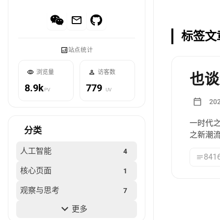
标签文
站点统计
浏览量
访客数
也谈
8.9k
779
PV
UV
20
一时代
分类
之新潮
人工智能
4
841
核心页面
1
观察与思考
7
更多
随笔
4