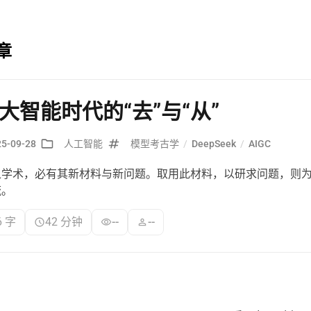
章
大智能时代的“去”与“从”
25-09-28
人工智能
模型考古学
/
DeepSeek
/
AIGC
之学术，必有其新材料与新问题。取用此材料，以研求问题，则
流。
6 字
42 分钟
--
--