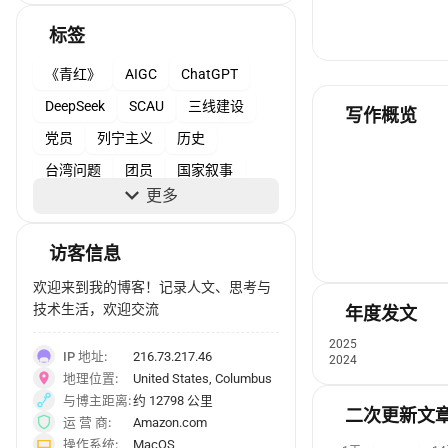
马克思主义
2
标签
《青红》
AIGC
ChatGPT
DeepSeek
SCAU
三线建设
写作概览
党员
列宁主义
历史
台湾问题
团员
国家叙事
更多
国家学说
国家理性
尕日塘秦刻石
影评
思考
访客信息
抗日战争
模型考古学
欢迎来到我的博客！记录人文、思考与
毛泽东思想
深度思考
技术生活，欢迎交流
年度发文
电动车牌
知识
考证
诗歌
2025
IP 地址:
216.73.217.46
2024
资助政策
马克思主义
地理位置:
United States, Columbus
与博主距离:
约 12798 公里
二次更新文
运 营 商:
Amazon.com
操作系统:
MacOS