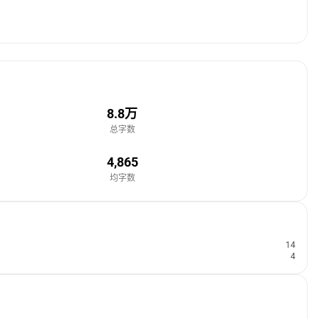
8.8万
总字数
4,865
均字数
14
4