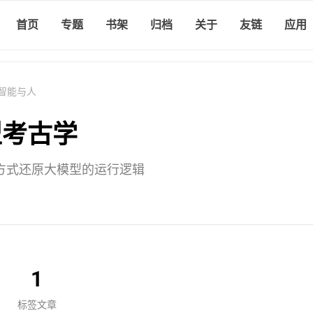
首页
专题
书架
归档
关于
友链
应用
智能与人
型考古学
方式还原大模型的运行逻辑
1
标签文章