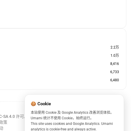
2.2万
1.0万
8,416
6,733
6,480
🍪 Cookie
本站使用 Cookie 及 Google Analytics 改善浏览体验。
C-SA 4.0
许可。
Umami 统计不使用 Cookie，始终运行。
政策
This site uses cookies and Google Analytics. Umami
动
analytics is cookie-free and always active.