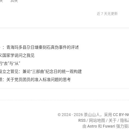
4天
30天
近 7 天无更新
》：青海玛多县尕日塘秦刻石真伪事件的评述
义国家学说问之我见
“去”与“从”
设立之管见：兼论“三部曲”纪念日的统一观构建
绩：关于党员团员的准入标准问题的思考
©
2024 - 2026
茶山山人，采用
CC BY-N
RSS
/
网站地图
/
关于
/
隐私
由
Astro
和
Fuwari
强力驱