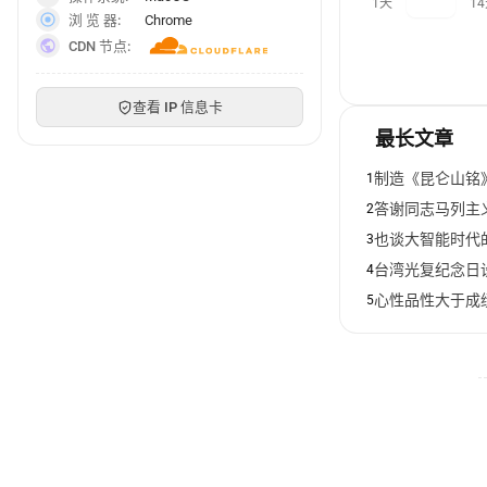
1天
7天
1
浏 览 器:
Chrome
CDN 节点:
查看 IP 信息卡
最长文章
制造《昆仑山铭
1
答谢同志马列主
2
也谈大智能时代的
3
台湾光复纪念日
4
心性品性大于成
5